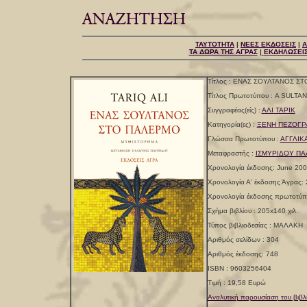
ΤΑΥΤΟΤΗΤΑ
|
ΝΕΕΣ ΕΚΔΟΣΕΙΣ
|
Α
ΤΑ ΔΩΡΑ ΤΗΣ ΑΓΡΑΣ
|
ΕΚΔΗΛΩΣΕΙ
Τίτλος : ΕΝΑΣ ΣΟΥΛΤΑΝΟΣ Σ
Τίτλος Πρωτοτύπου : A SULTA
Συγγραφέας(είς) :
ΑΛΙ ΤΑΡΙΚ
Κατηγορία(ες) :
ΞΕΝΗ ΠΕΖΟΓΡ
Γλώσσα Πρωτοτύπου :
ΑΓΓΛΙΚ
Μεταφραστής :
ΙΣΜΥΡΙΔΟΥ Π
Χρονολογία έκδοσης: June 20
Χρονολογία Α' έκδοσης Άγρας:
Χρονολογία έκδοσης πρωτοτύπ
Σχήμα βιβλίου : 205x140 χιλ.
Τύπος βιβλιοδεσίας : ΜΑΛΑΚΗ
Αριθμός σελίδων : 304
Αριθμός έκδοσης: 748
ISBN : 9603256404
Τιμή : 19,58 Ευρώ
Αναλυτική παρουσίαση του βιβλ